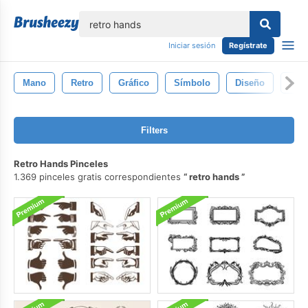
lose
Iniciar sesión
Regístrate
Mano
Retro
Gráfico
Símbolo
Diseño
Ilus
Filters
Retro Hands Pinceles
1.369 pinceles gratis correspondientes
retro hands