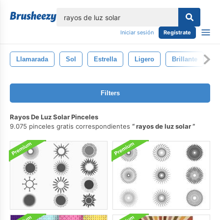
lose
Iniciar sesión
Regístrate
Llamarada
Sol
Estrella
Ligero
Brillante
D
Filters
Rayos De Luz Solar Pinceles
9.075 pinceles gratis correspondientes
rayos de luz solar