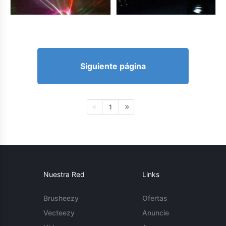
Siguiente página
1
Nuestra Red
Links
Brusheezy
Ofertas
Vecteezy
Anuncie