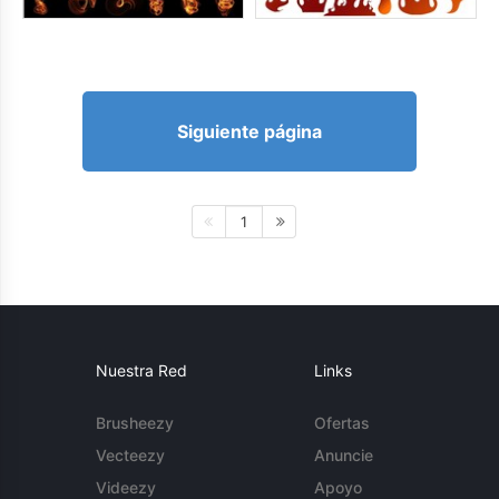
Siguiente página
1
Nuestra Red
Links
Brusheezy
Ofertas
Vecteezy
Anuncie
Videezy
Apoyo