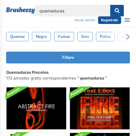
lose
Iniciar sesión
Regístrate
Quemar
Negro
Fumar
Gris
Polvo
Abstrac
Filters
Quemaduras Pinceles
172 pinceles gratis correspondientes
quemaduras