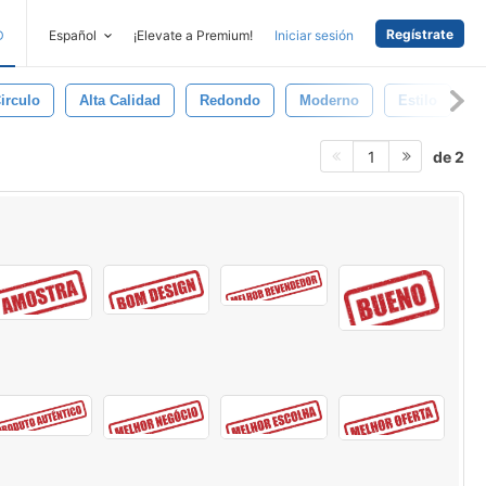
Regístrate
D
Español
¡Elevate a Premium!
Iniciar sesión
irculo
Alta Calidad
Redondo
Moderno
Estilo
C
de 2
1