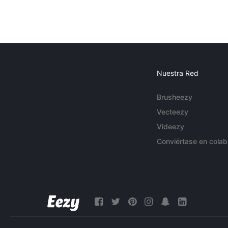
Nuestra Red
Brusheezy
Vecteezy
Videezy
Conviértase en colab