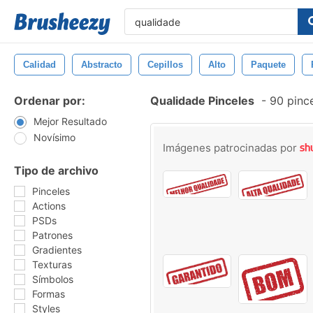
Calidad
Abstracto
Cepillos
Alto
Paquete
Ordenar por:
Qualidade Pinceles
-
90 pince
Mejor Resultado
Novísimo
Imágenes patrocinadas por
Tipo de archivo
Pinceles
Actions
PSDs
Patrones
Gradientes
Texturas
Símbolos
Formas
Styles