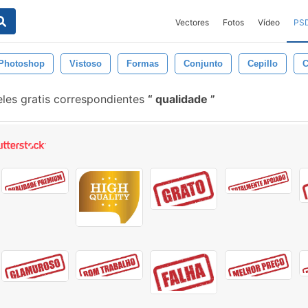
Vectores
Fotos
Vídeo
PS
Photoshop
Vistoso
Formas
Conjunto
Cepillo
C
les gratis correspondientes
qualidade