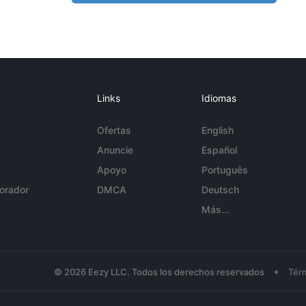
Links
Idiomas
Ofertas
English
Anuncie
Español
Apoyo
Português
orador
DMCA
Deutsch
Más...
•
© 2026 Eezy LLC. Todos los derechos reservados
Tér