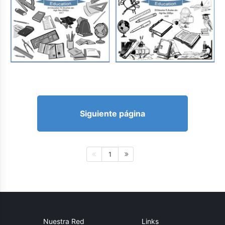
Siguiente página
1
Nuestra Red
Links