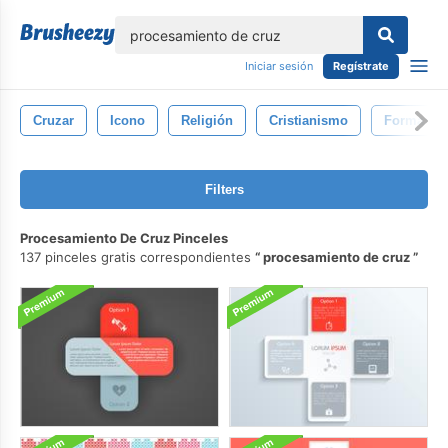
lose
Iniciar sesión
Regístrate
Cruzar
Icono
Religión
Cristianismo
Forma
Filters
Procesamiento De Cruz Pinceles
137 pinceles gratis correspondientes
procesamiento de cruz