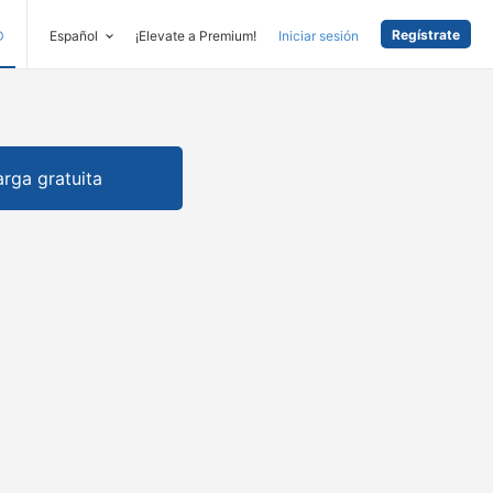
Regístrate
D
Español
¡Elevate a Premium!
Iniciar sesión
rga gratuita