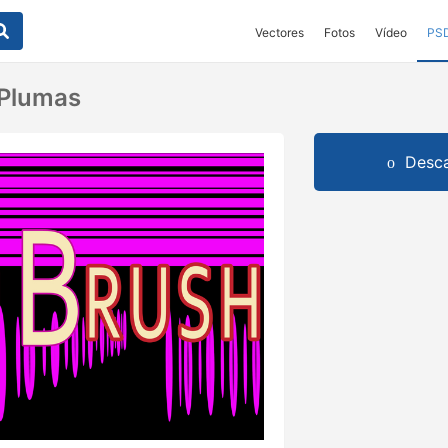
Vectores
Fotos
Vídeo
PS
 Plumas
Desca