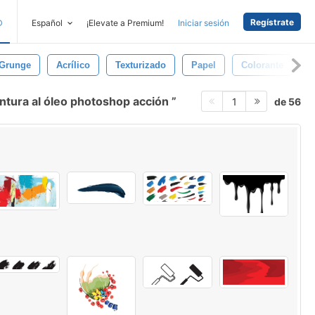
Regístrate
D
Español
¡Elevate a Premium!
Iniciar sesión
Grunge
Acrílico
Texturizado
Papel
Colorante
T
ntura al óleo photoshop acción
de 56
1