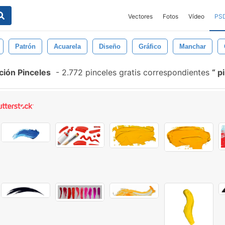
Vectores
Fotos
Vídeo
PS
Patrón
Acuarela
Diseño
Gráfico
Manchar
ción Pinceles
-
2.772 pinceles gratis correspondientes
pi