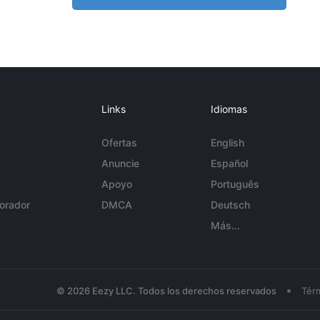
Links
Idiomas
Ofertas
English
Anuncie
Español
Apoyo
Português
orador
DMCA
Deutsch
Más...
•
© 2026 Eezy LLC. Todos los derechos reservados
Tér