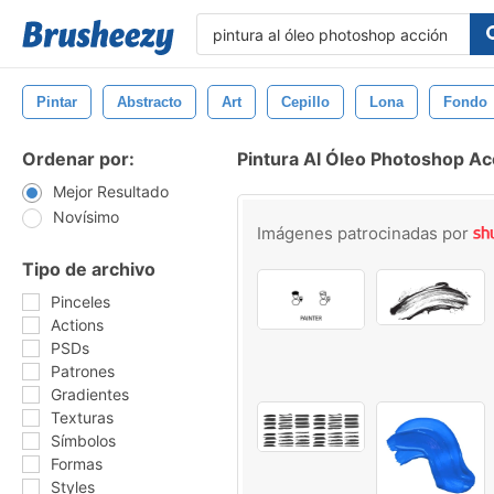
Pintar
Abstracto
Art
Cepillo
Lona
Fondo
Ordenar por:
Pintura Al Óleo Photoshop Ac
Mejor Resultado
Novísimo
Imágenes patrocinadas por
Tipo de archivo
Pinceles
Actions
PSDs
Patrones
Gradientes
Texturas
Símbolos
Formas
Styles