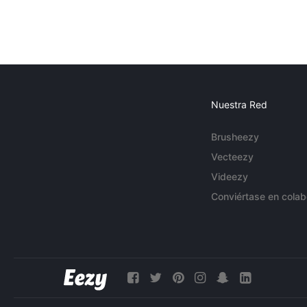
Nuestra Red
Brusheezy
Vecteezy
Videezy
Conviértase en colab