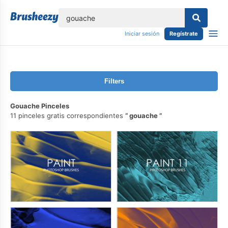
lose
Iniciar sesión
Regístrate
Filters
Gouache Pinceles
11 pinceles gratis correspondientes
gouache