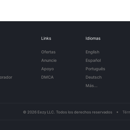
Links
Idiomas
Ofertas
English
Anuncie
Español
Apoyo
Português
orador
DMCA
Deutsch
Más...
•
© 2026 Eezy LLC. Todos los derechos reservados
Tér