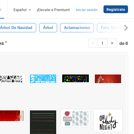
Regístrate
D
Español
¡Elevate a Premium!
Iniciar sesión
Árbol De Navidad
Árbol
Aclamaciones
Feliz Navidad
os
de 6
1