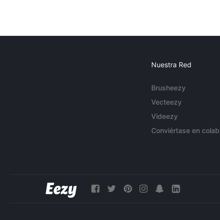
Nuestra Red
Brusheezy
Vecteezy
Videezy
Conviértase en colab