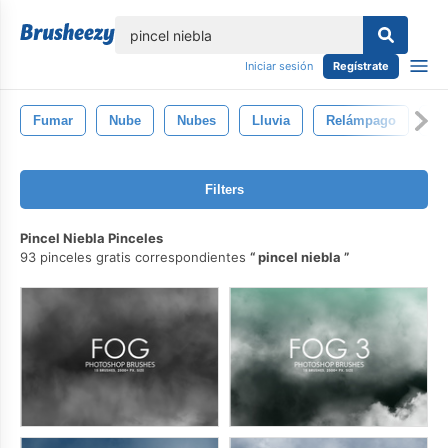
lose
Iniciar sesión
Regístrate
Fumar
Nube
Nubes
Lluvia
Relámpago
Ag
Filters
Pincel Niebla Pinceles
93 pinceles gratis correspondientes
pincel niebla