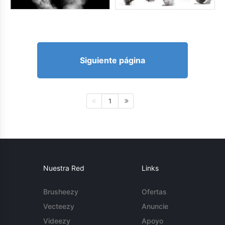
Siguiente página
1
Nuestra Red
Links
Brusheezy
Ofertas
Vecteezy
Anuncie
Videezy
Apoyo