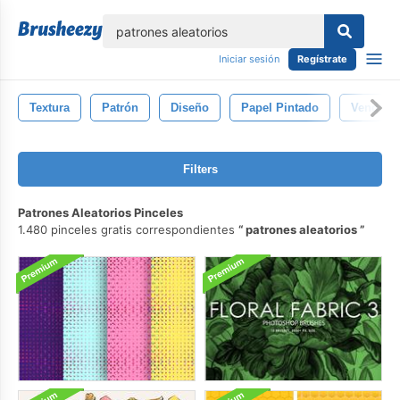
lose
Iniciar sesión
Regístrate
Textura
Patrón
Diseño
Papel Pintado
Vendimi
Filters
Patrones Aleatorios Pinceles
1.480 pinceles gratis correspondientes
patrones aleatorios