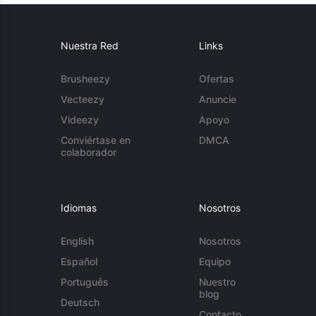
Nuestra Red
Links
Brusheezy
Ofertas
Vecteezy
Anuncie
Videezy
Apoyo
Conviértase en
DMCA
colaborador
Idiomas
Nosotros
English
Nosotros
Español
Equipo
Português
Nuestro
blog
Deutsch
Contacto