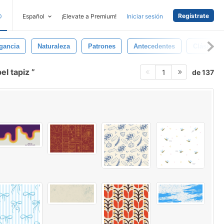
Regístrate
D
Español
¡Elevate a Premium!
Iniciar sesión
gancia
Naturaleza
Patrones
Antecedentes
Clásico
el tapiz
de 137
1