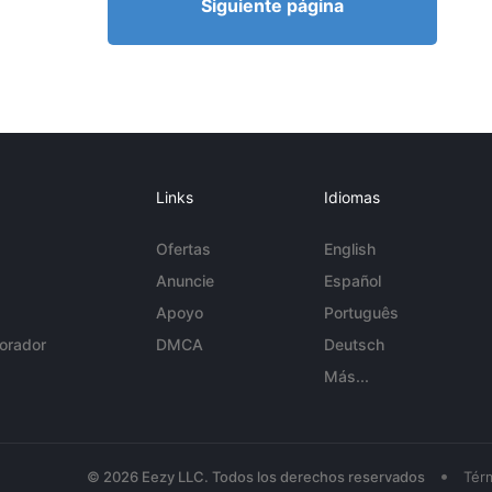
Siguiente página
Links
Idiomas
Ofertas
English
Anuncie
Español
Apoyo
Português
orador
DMCA
Deutsch
Más...
•
© 2026 Eezy LLC. Todos los derechos reservados
Tér