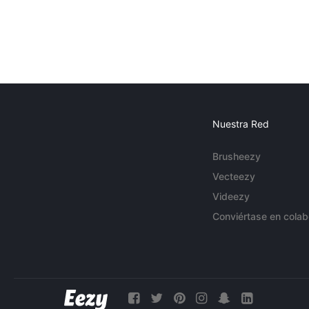
Nuestra Red
Brusheezy
Vecteezy
Videezy
Conviértase en colab