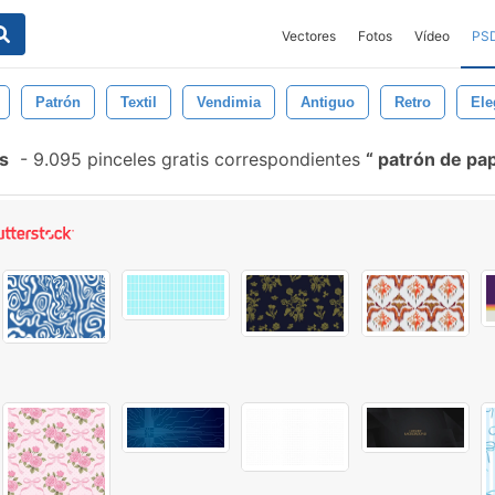
Vectores
Fotos
Vídeo
PS
Patrón
Textil
Vendimia
Antiguo
Retro
Ele
s
-
9.095 pinceles gratis correspondientes
patrón de pap