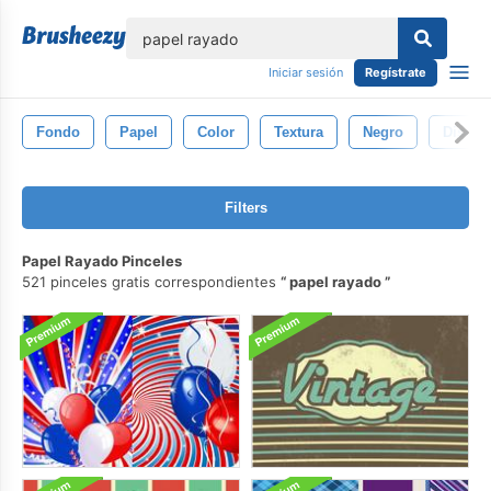
lose
Iniciar sesión
Regístrate
Fondo
Papel
Color
Textura
Negro
Diseño
Filters
Papel Rayado Pinceles
521 pinceles gratis correspondientes
papel rayado