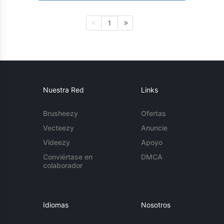
1
Nuestra Red
Links
Brusheezy
Ofertas
Vecteezy
Anuncie
Videezy
Apoyo
Conviértase en
DMCA
colaborador
Idiomas
Nosotros