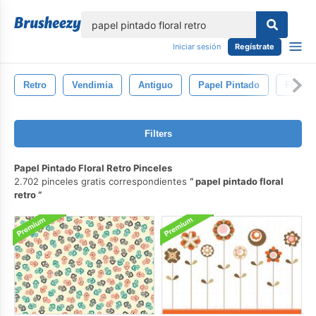
lose
Iniciar sesión
Regístrate
Retro
Vendimia
Antiguo
Papel Pintado
Fondo
Filters
Papel Pintado Floral Retro Pinceles
2.702 pinceles gratis correspondientes
papel pintado floral
retro