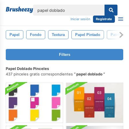
lose
Iniciar sesión
Regístrate
Papel
Fondo
Textura
Papel Pintado
Patrón
Filters
Papel Doblado Pinceles
437 pinceles gratis correspondientes
papel doblado