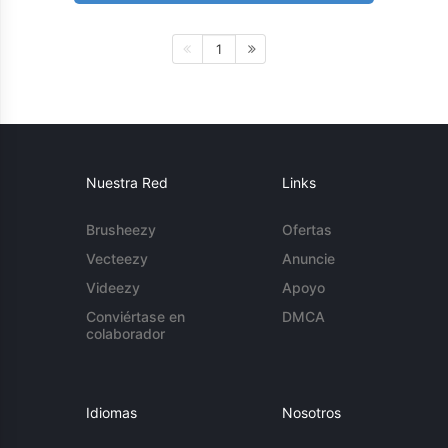
1
Nuestra Red
Links
Brusheezy
Ofertas
Vecteezy
Anuncie
Videezy
Apoyo
Conviértase en
DMCA
colaborador
Idiomas
Nosotros