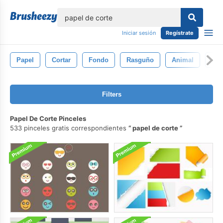
lose
Iniciar sesión
Regístrate
Papel
Cortar
Fondo
Rasguño
Animal
Hor
Filters
Papel De Corte Pinceles
533 pinceles gratis correspondientes
papel de corte