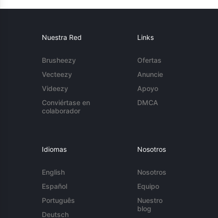
Nuestra Red
Links
Brusheezy
Ofertas
Vecteezy
Anuncie
Videezy
Apoyo
Conviértase en
DMCA
colaborador
Idiomas
Nosotros
English
Nosotros
Español
Equipo
Português
Nuestro
blog
Deutsch