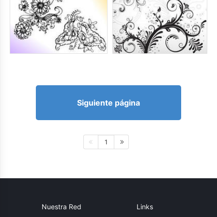
Siguiente página
1
Nuestra Red
Links