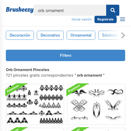
lose
Iniciar sesión
Regístrate
Decoración
Decorativo
Ornamental
Símbolo
F
Filters
Orb Ornament Pinceles
721 pinceles gratis correspondientes
orb ornament