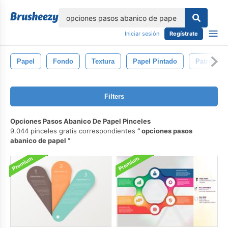
lose
Iniciar sesión
Regístrate
Papel
Fondo
Textura
Papel Pintado
Patrón
Filters
Opciones Pasos Abanico De Papel Pinceles
9.044 pinceles gratis correspondientes
opciones pasos
abanico de papel