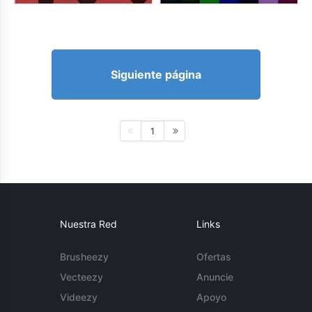
Siguiente página
1
Nuestra Red
Links
Brusheezy
Ofertas
Vecteezy
Anuncie
Videezy
Apoyo