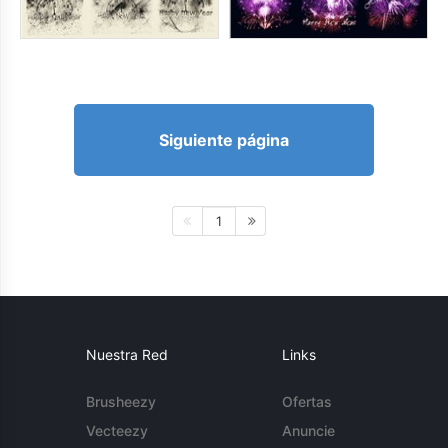
Siguiente página
1
Nuestra Red
Links
Brusheezy
Ofertas
Vecteezy
Anuncie