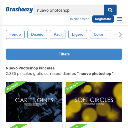
lose
Iniciar sesión
Regístrate
Fondo
Diseño
Azul
Ligero
Color
Abstrac
Filters
Nuevo Photoshop Pinceles
2.385 pinceles gratis correspondientes
nuevo photoshop