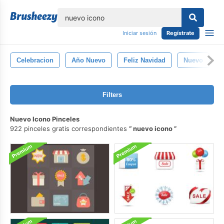
lose
Iniciar sesión
Regístrate
Celebracion
Año Nuevo
Feliz Navidad
Nuevo
Filters
Nuevo Icono Pinceles
922 pinceles gratis correspondientes
nuevo icono