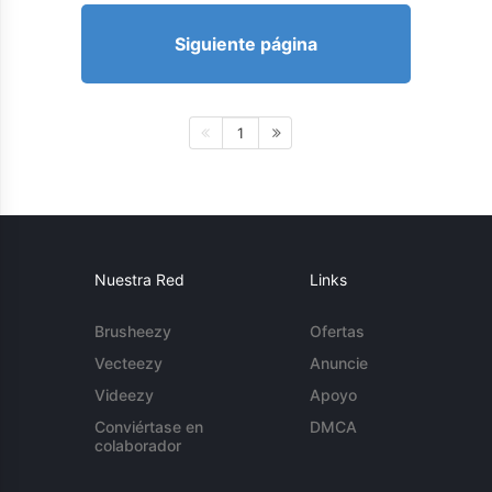
Siguiente página
1
Nuestra Red
Links
Brusheezy
Ofertas
Vecteezy
Anuncie
Videezy
Apoyo
Conviértase en
DMCA
colaborador