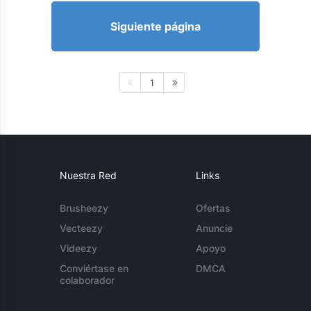
Siguiente página
1
Nuestra Red
Links
Brusheezy
Ofertas
Vecteezy
Anuncie
Videezy
Apoyo
Conviértase en
DMCA
colaborador