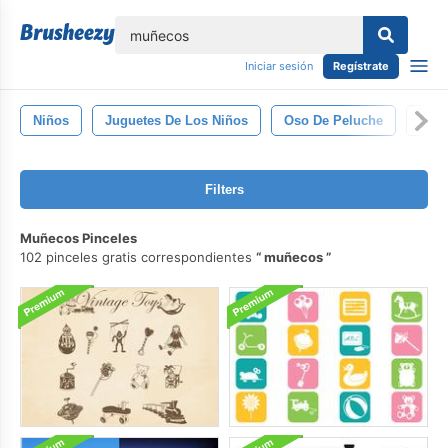
lose
Iniciar sesión
Regístrate
Niños
Juguetes De Los Niños
Oso De Peluche
Muñ
Filters
Muñecos Pinceles
102 pinceles gratis correspondientes
muñecos