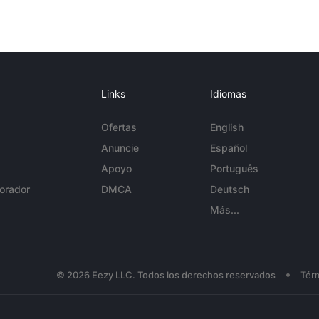
Links
Idiomas
Ofertas
English
Anuncie
Español
Apoyo
Português
orador
DMCA
Deutsch
Más...
•
© 2026 Eezy LLC. Todos los derechos reservados
Tér