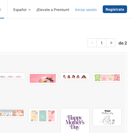
Regístrate
D
Español
¡Elevate a Premium!
Iniciar sesión
de 2
1