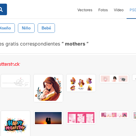
Vectores
Fotos
Vídeo
PS
Diseño
Niño
Bebé
es gratis correspondientes
mothers