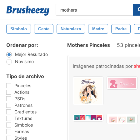
Símbolo
Gente
Naturaleza
Madre
Padre
Ordenar por:
Mothers Pinceles
-
53 pincel
Mejor Resultado
Novísimo
Imágenes patrocinadas por
Tipo de archivo
Pinceles
Actions
PSDs
Patrones
Gradientes
Texturas
Símbolos
Formas
Styles