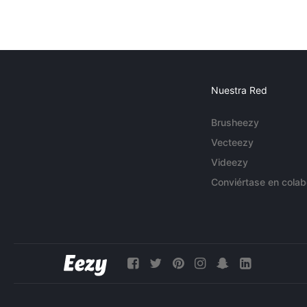
Nuestra Red
Brusheezy
Vecteezy
Videezy
Conviértase en colab