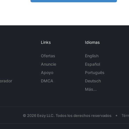
Links
Idiomas
Ofertas
English
Anuncie
Español
Apoyo
Português
orador
DMCA
Deutsch
Más...
•
© 2026 Eezy LLC. Todos los derechos reservados
Tér