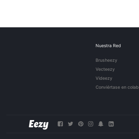
Nuestra Red
Brusheezy
Vecteezy
Videezy
Conviértase en colab