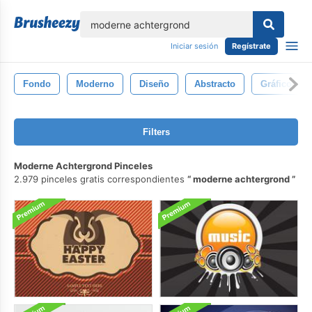
lose
Iniciar sesión
Regístrate
Fondo
Moderno
Diseño
Abstracto
Gráfico
Filters
Moderne Achtergrond Pinceles
2.979 pinceles gratis correspondientes
moderne achtergrond