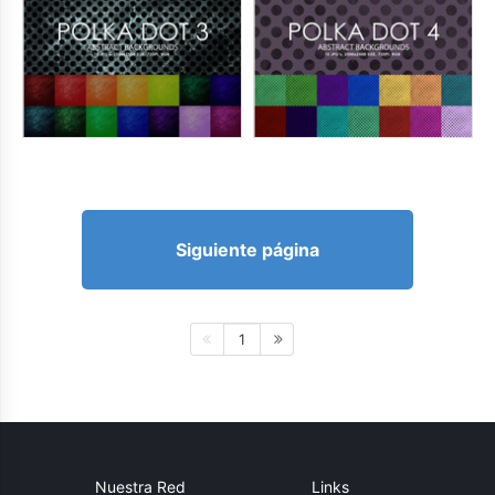
Siguiente página
1
Nuestra Red
Links