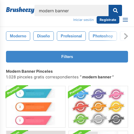
lose
Iniciar sesión
Regístrate
Moderno
Diseño
Profesional
Photoshop
Romá
Filters
Modern Banner Pinceles
1.028 pinceles gratis correspondientes
modern banner