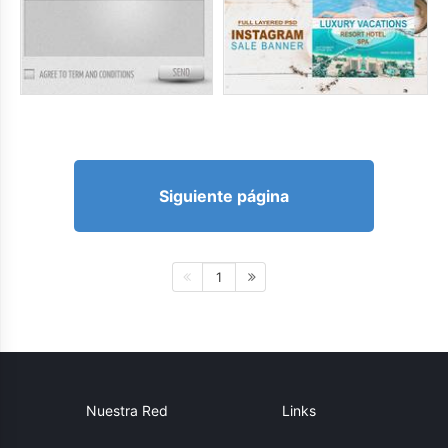
Siguiente página
1
Nuestra Red
Links