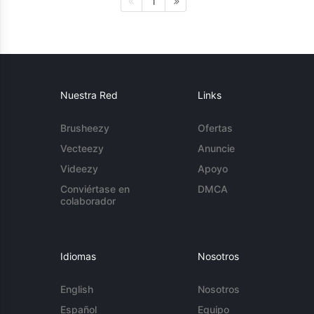
1
Nuestra Red
Links
Brusheezy
Ofertas
Vecteezy
Anuncie
Videezy
Apoyo
Conviértase en
DMCA
colaborador
Idiomas
Nosotros
English
Nosotros
Español
Equipo