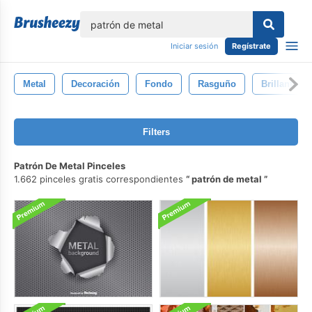
lose
Iniciar sesión
Regístrate
Metal
Decoración
Fondo
Rasguño
Brillante
Filters
Patrón De Metal Pinceles
1.662 pinceles gratis correspondientes
patrón de metal