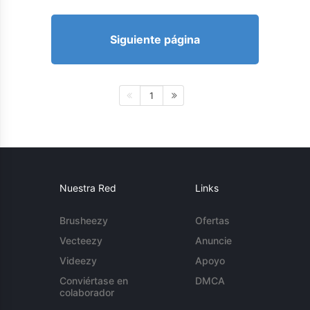
Siguiente página
1
Nuestra Red
Links
Brusheezy
Ofertas
Vecteezy
Anuncie
Videezy
Apoyo
Conviértase en
DMCA
colaborador