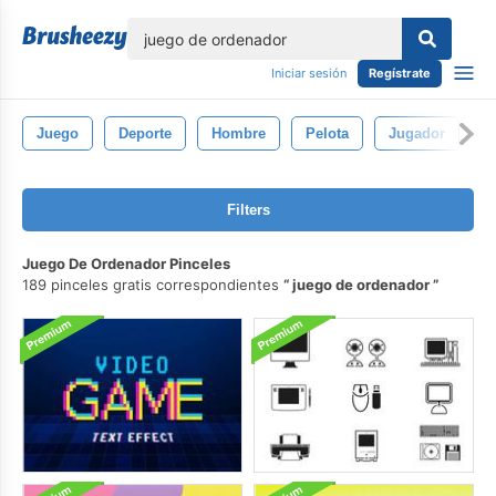
lose
Iniciar sesión
Regístrate
Juego
Deporte
Hombre
Pelota
Jugador
G
Filters
Juego De Ordenador Pinceles
189 pinceles gratis correspondientes
juego de ordenador