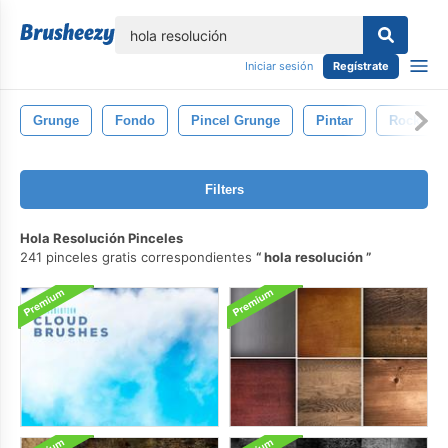
lose
Iniciar sesión
Regístrate
Grunge
Fondo
Pincel Grunge
Pintar
Rock
Filters
Hola Resolución Pinceles
241 pinceles gratis correspondientes
hola resolución