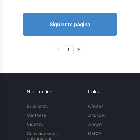
Siguiente página
1
Nuestra Red
Links
Brusheezy
Ofertas
Vecteezy
Anuncie
Videezy
Apoyo
Conviértase en
DMCA
colaborador