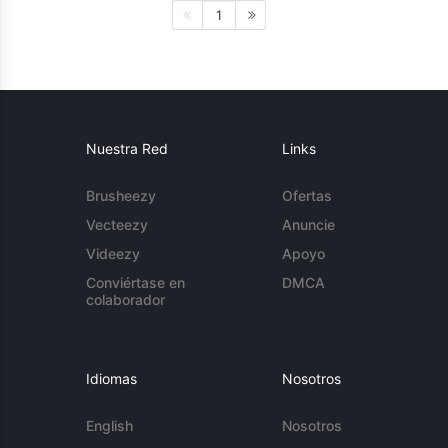
1
Nuestra Red
Links
Brusheezy
Ofertas
Vecteezy
Anuncie
Videezy
Apoyo
Conviértase en
DMCA
colaborador
Idiomas
Nosotros
English
Nosotros