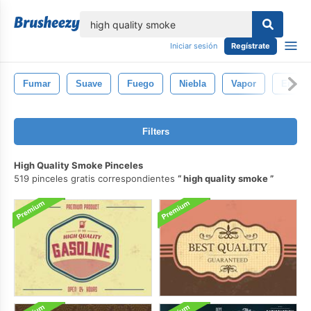
lose
Iniciar sesión
Regístrate
Fumar
Suave
Fuego
Niebla
Vapor
Energí
Filters
High Quality Smoke Pinceles
519 pinceles gratis correspondientes
high quality smoke