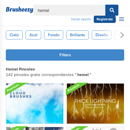
lose
Iniciar sesión
Regístrate
Cielo
Azul
Fondo
Brillante
Diseño
Ligero
Filters
Hemel Pinceles
242 pinceles gratis correspondientes
hemel