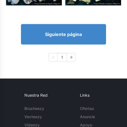
Siguiente página
1
Nuestra Red
Links
Brusheezy
Ofertas
Vecteezy
Anuncie
Videezy
Apoyo