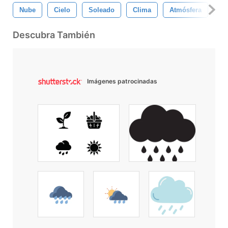
Nube
Cielo
Soleado
Clima
Atmósfera
Na
Descubra También
Imágenes patrocinadas