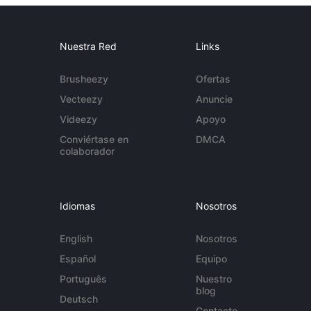
Nuestra Red
Links
Brusheezy
Ofertas
Vecteezy
Anuncie
Videezy
Apoyo
Conviértase en
DMCA
colaborador
Idiomas
Nosotros
English
Nosotros
Español
Equipo
Português
Nuestro
blog
Deutsch
Contacto