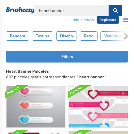
lose
Iniciar sesión
Regístrate
Bandera
Textura
Diseño
Retro
Vendimia
Filters
Heart Banner Pinceles
807 pinceles gratis correspondientes
heart banner