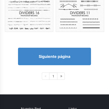
Siguiente página
1
Nuestra Red
Links