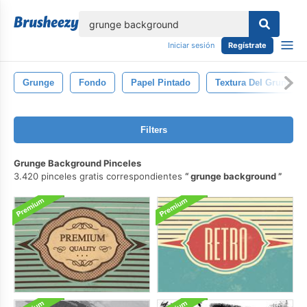
lose
Iniciar sesión
Regístrate
Grunge
Fondo
Papel Pintado
Textura Del Grunge
Filters
Grunge Background Pinceles
3.420 pinceles gratis correspondientes
grunge background