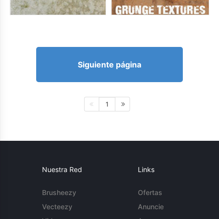
Siguiente página
1
Nuestra Red
Links
Brusheezy
Ofertas
Vecteezy
Anuncie