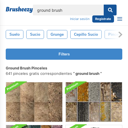
lose
Iniciar sesión
Regístrate
Suelo
Sucio
Grunge
Cepillo Sucio
Pinceles G
Filters
Ground Brush Pinceles
641 pinceles gratis correspondientes
ground brush