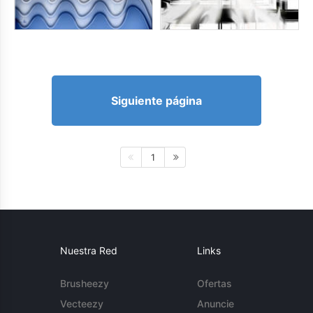
Siguiente página
1
Nuestra Red
Links
Brusheezy
Ofertas
Vecteezy
Anuncie