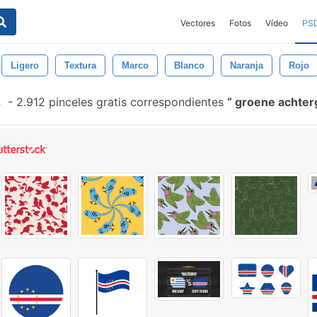
Vectores
Fotos
Vídeo
PS
Ligero
Textura
Marco
Blanco
Naranja
Rojo
s
-
2.912 pinceles gratis correspondientes
groene achte