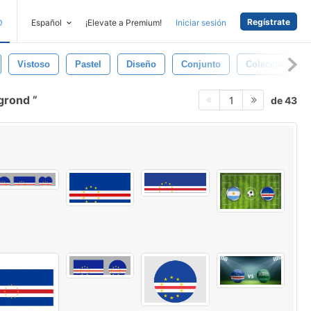
Regístrate
D
Español
¡Elevate a Premium!
Iniciar sesión
Vistoso
Pastel
Diseño
Conjunto
Colección
rgrond
de 43
1