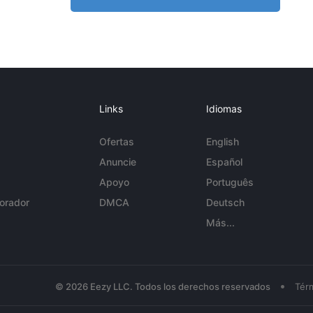
Links
Idiomas
Ofertas
English
Anuncie
Español
Apoyo
Português
orador
DMCA
Deutsch
Más...
•
© 2026 Eezy LLC. Todos los derechos reservados
Tér