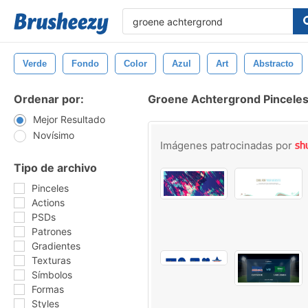
Verde
Fondo
Color
Azul
Art
Abstracto
Ordenar por:
Groene Achtergrond Pincele
Mejor Resultado
Novísimo
Imágenes patrocinadas por
Tipo de archivo
Pinceles
Actions
PSDs
Patrones
Gradientes
Texturas
Símbolos
Formas
Styles