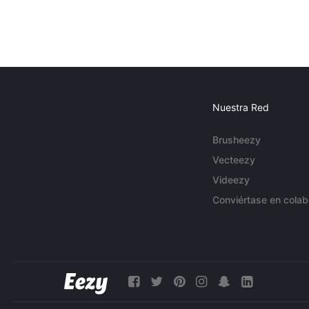
Nuestra Red
Brusheezy
Vecteezy
Videezy
Conviértase en colab