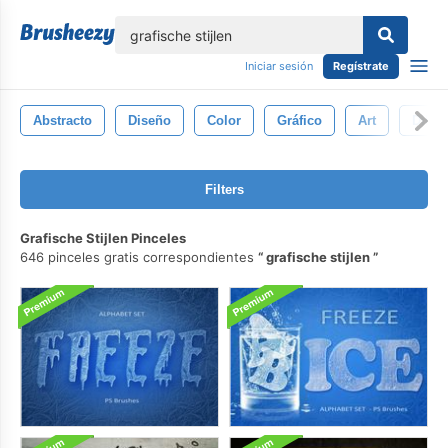
lose
Iniciar sesión
Regístrate
Abstracto
Diseño
Color
Gráfico
Art
Dibuj
Filters
Grafische Stijlen Pinceles
646 pinceles gratis correspondientes
grafische stijlen