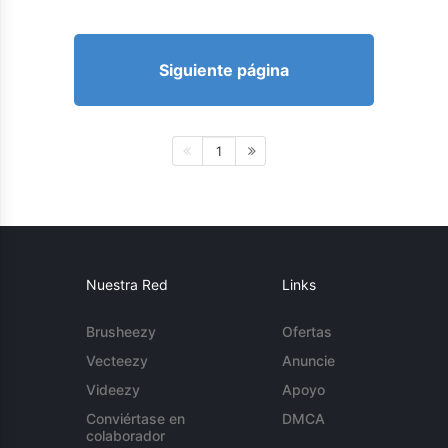
Siguiente página
1
Nuestra Red
Links
Brusheezy
Ofertas
Vecteezy
Anuncie
Videezy
Apoyo
Conviértase en
DMCA
colaborador