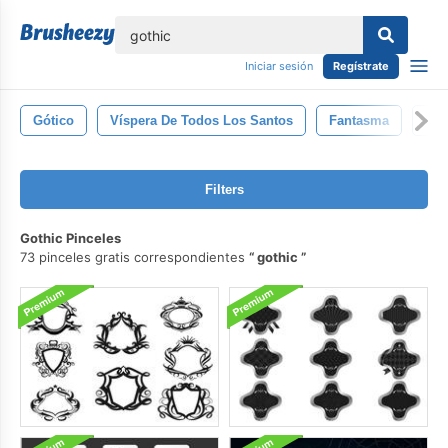
lose
Iniciar sesión
Regístrate
Gótico
Víspera De Todos Los Santos
Fantasma
Sím
Filters
Gothic Pinceles
73 pinceles gratis correspondientes
gothic