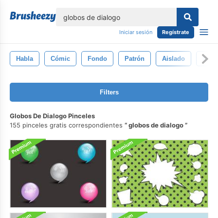
lose
Iniciar sesión
Regístrate
Habla
Cómic
Fondo
Patrón
Aislado
Nube
Filters
Globos De Dialogo Pinceles
155 pinceles gratis correspondientes
globos de dialogo