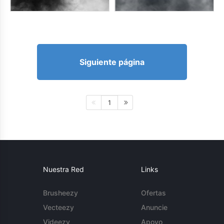
Siguiente página
1
Nuestra Red
Links
Brusheezy
Ofertas
Vecteezy
Anuncie
Videezy
Apoyo