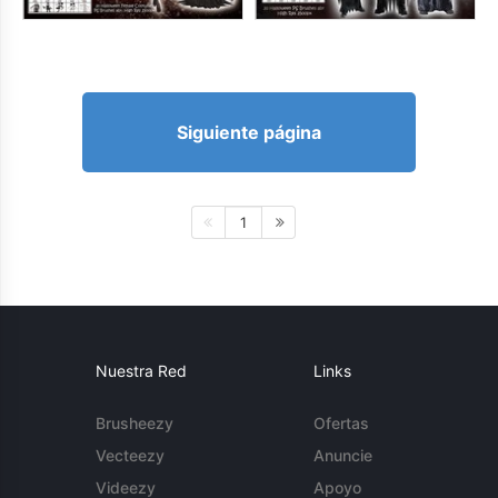
Siguiente página
1
Nuestra Red
Links
Brusheezy
Ofertas
Vecteezy
Anuncie
Videezy
Apoyo