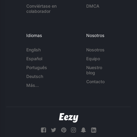
Conviértase en
DMCA
colaborador
Idiomas
Nosotros
English
Nosotros
Español
Equipo
Português
Nuestro
blog
Deutsch
Contacto
Más...