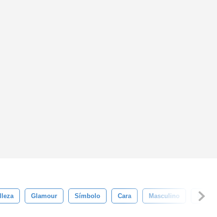
lleza
Glamour
Símbolo
Cara
Masculino
Muert