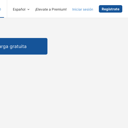
Regístrate
D
Español
¡Elevate a Premium!
Iniciar sesión
rga gratuita