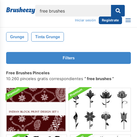
lose
Iniciar sesión
Regístrate
Grunge
Tinta Grunge
Filters
Free Brushes Pinceles
10.260 pinceles gratis correspondientes
free brushes