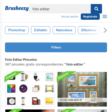
lose
Iniciar sesión
Regístrate
Photoshop
Editable
Naturaleza
Difuminar
Bok
Filters
Foto Editar Pinceles
367 pinceles gratis correspondientes
foto editar