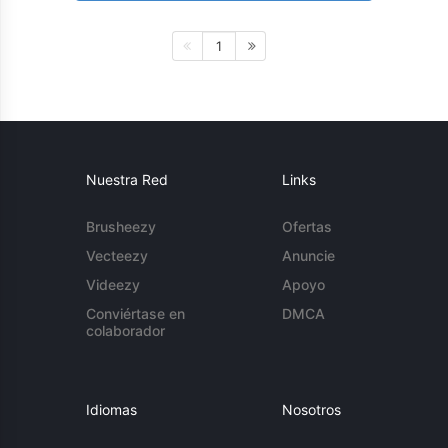
1
Nuestra Red
Links
Brusheezy
Ofertas
Vecteezy
Anuncie
Videezy
Apoyo
Conviértase en
DMCA
colaborador
Idiomas
Nosotros