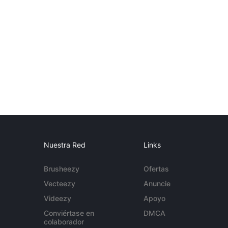
Nuestra Red
Links
Brusheezy
Ofertas
Vecteezy
Anuncie
Videezy
Apoyo
Conviértase en
DMCA
colaborador