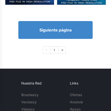
Siguiente página
1
Nuestra Red
Links
Brusheezy
Ofertas
Vecteezy
Anuncie
Videezy
Apoyo