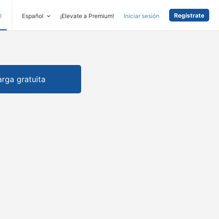
Regístrate
D
Español
¡Elevate a Premium!
Iniciar sesión
rga gratuita