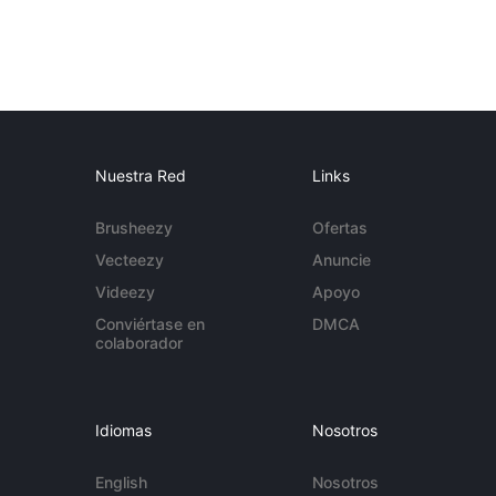
Nuestra Red
Links
Brusheezy
Ofertas
Vecteezy
Anuncie
Videezy
Apoyo
Conviértase en
DMCA
colaborador
Idiomas
Nosotros
English
Nosotros