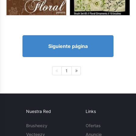
Siguiente página
1
Nuestra Red
Links
Brusheezy
Ofertas
Vecteezy
Anuncie