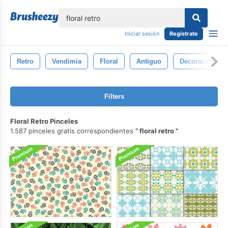
lose
Iniciar sesión
Regístrate
Retro
Vendimia
Floral
Antiguo
Decoración
Filters
Floral Retro Pinceles
1.587 pinceles gratis correspondientes
floral retro