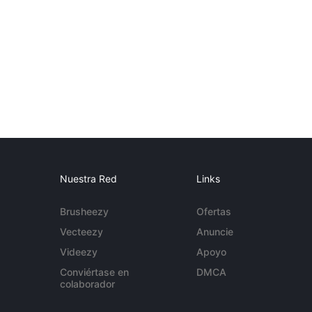
Nuestra Red
Links
Brusheezy
Ofertas
Vecteezy
Anuncie
Videezy
Apoyo
Conviértase en
DMCA
colaborador