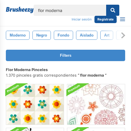
lose
Iniciar sesión
Regístrate
Moderno
Negro
Fondo
Aislado
Art
Diseñ
Filters
Flor Moderna Pinceles
1.370 pinceles gratis correspondientes
flor moderna